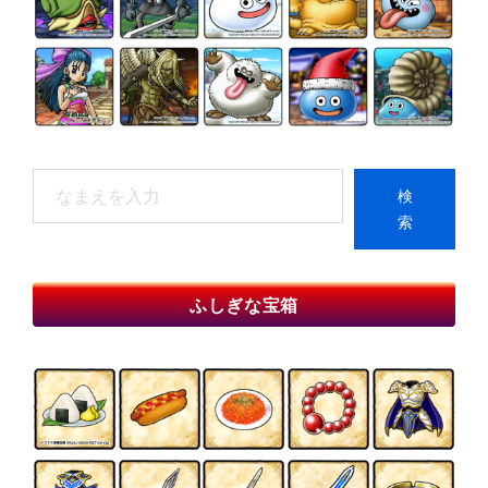
検
検
索
索
When autocomplete results are available use up and do
ふしぎな宝箱