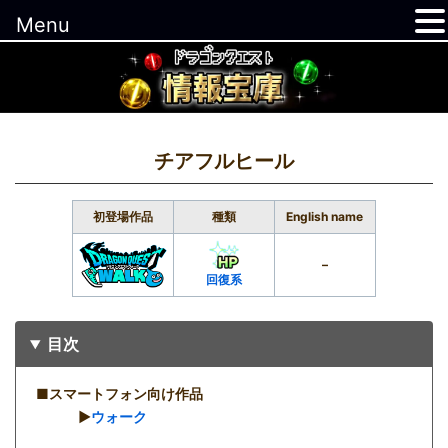
Menu
コ
ン
テ
ン
ツ
チアフルヒール
へ
ス
初登場作品
種類
English name
キ
ッ
–
回復系
プ
目次
■スマートフォン向け作品
▶︎
ウォーク