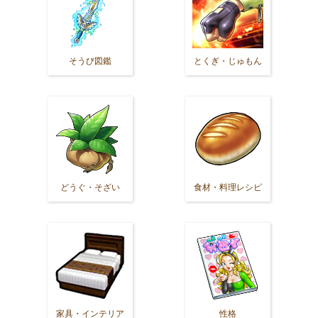
そうび図鑑
とくぎ・じゅもん
どうぐ・そざい
食材・料理レシピ
家具・インテリア
性格