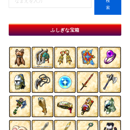
検
索
索
When autocomplete results are available use up and do
ふしぎな宝箱