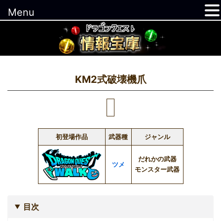
Menu
コ
ン
テ
ン
ツ
KM2式破壊機爪
へ
ス
キ
ッ
初登場作品
武器種
ジャンル
プ
だれかの武器
ツメ
モンスター武器
目次