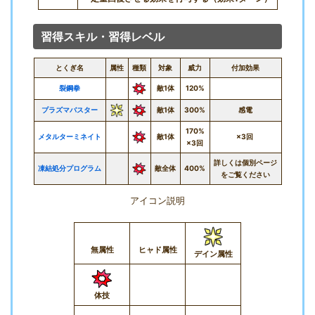
習得スキル・習得レベル
とくぎ名
属性
種類
対象
威力
付加効果
裂鋼拳
敵1体
120%
プラズマバスター
敵1体
300%
感電
170%
メタルターミネイト
敵1体
×3回
×3回
詳しくは個別ページ
凍結処分プログラム
敵全体
400%
をご覧ください
アイコン説明
無属性
ヒャド属性
デイン属性
体技