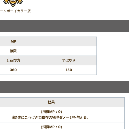
ームボーイカラー版
MP
無限
しゅび力
すばやさ
360
150
効果
（消費MP：0）
敵1体にこうげき力依存の物理ダメージを与える。
（消費MP：0）