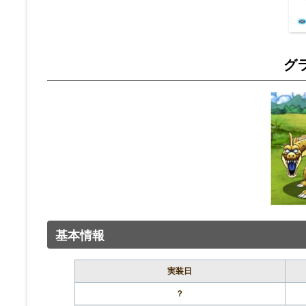
グ
基本情報
実装日
？