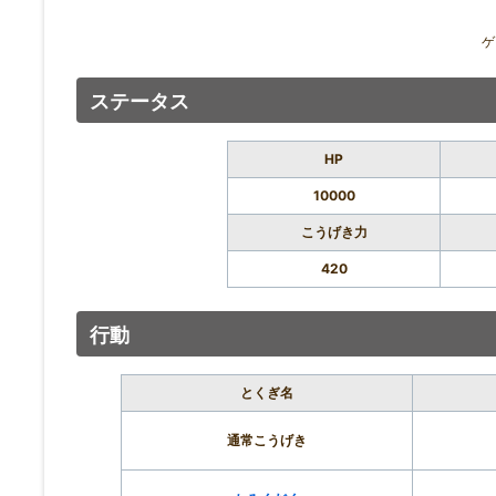
ゲ
ステータス
HP
10000
こうげき力
420
行動
とくぎ名
通常こうげき