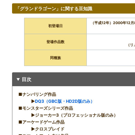
「グランドラゴーン」に関する豆知識
（平成12年）2000年12
初登場日
登場作品数
（リ
同種族
目次
■ナンバリング作品
▶︎
DQ3（GBC版・HD2D版のみ）
■モンスターズシリーズ作品
▶︎ジョーカー3（プロフェッショナル版のみ）
■アーケードゲーム作品
▶︎クロスブレイド