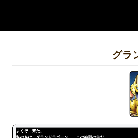
コ
ン
テ
ン
ツ
へ
グラ
ス
キ
ッ
プ
よくぞ 来た。
私の名は グランドラゴーン。 この神殿の主だ。