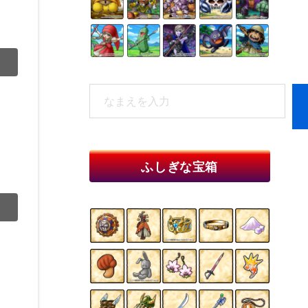
検
索
When autocomplete results are available 
ふしぎな宝箱