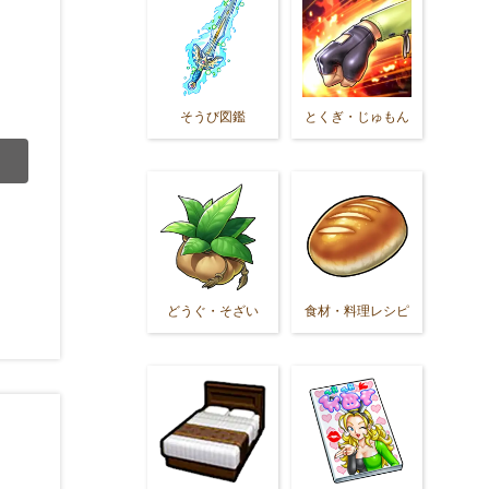
そうび図鑑
とくぎ・じゅもん
どうぐ・そざい
食材・料理レシピ