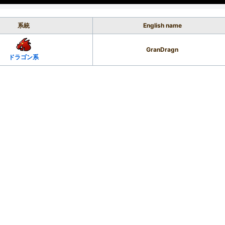
系統
English name
GranDragn
ドラゴン系