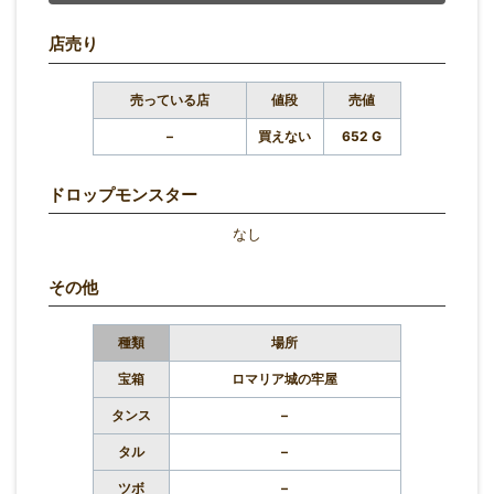
店売り
売っている店
値段
売値
–
買えない
652 G
ドロップモンスター
なし
その他
種類
場所
宝箱
ロマリア城の牢屋
タンス
–
タル
–
ツボ
–