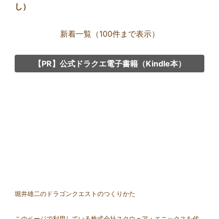
【白木のイス】（しらきのいす）
【サントハイムのいやし】（さんとはいむ
のいやし）
新着一覧（100件まで表示）
【PR】公式ドラクエ電子書籍（Kindle本）
Group
link