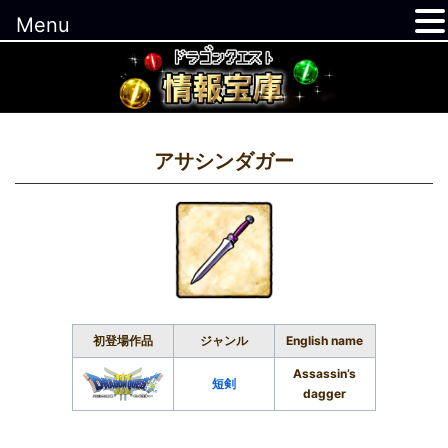
Menu
コ
ン
テ
ン
ツ
アサシンダガー
へ
ス
キ
ッ
プ
初登場作品
ジャンル
English name
Assassin’s
短剣
dagger