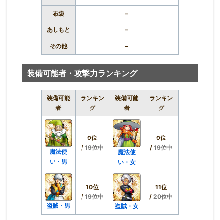
布袋
–
あしもと
–
その他
–
装備可能者・攻撃力ランキング
装備可能
ランキン
装備可能
ランキン
者
グ
者
グ
9位
9位
/
19位中
/
19位中
魔法使
魔法使
い・男
い・女
10位
11位
/
19位中
/
20位中
盗賊・男
盗賊・女