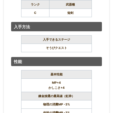
ランク
武器種
C
短剣
入手方法
入手できるステージ
そうびクエスト
性能
基本性能
MP+4
かしこさ+4
錬金抽選の最高値（虹枠）
物理の消費MP -3%
体技の消費MP -3%