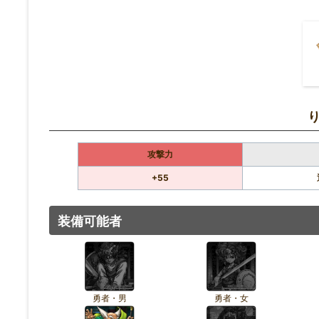
攻撃力
+55
装備可能者
勇者・男
勇者・女