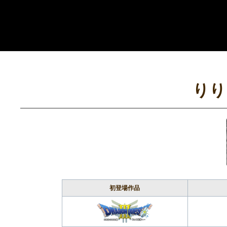
コ
ン
テ
ン
ツ
へ
りり
ス
キ
ッ
プ
初登場作品