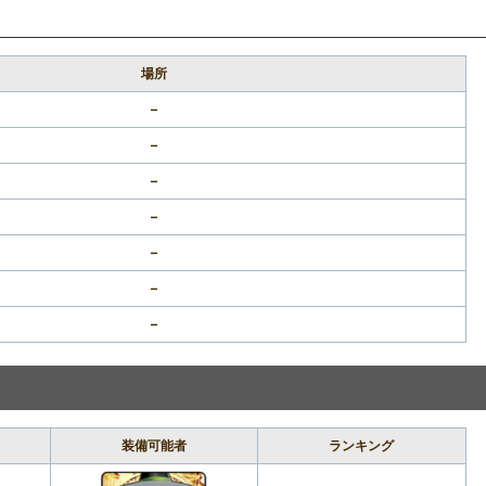
場所
–
–
–
–
–
–
–
装備可能者
ランキング