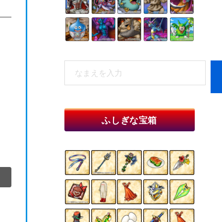
検
索
When autocomplete results are available 
ふしぎな宝箱