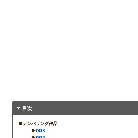
目次
■ナンバリング作品
▶︎
DQ3
▶︎
DQ4