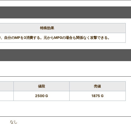
特殊効果
、自分のMPを3消費する。元からMP0の場合も関係なく攻撃できる。
値段
売値
2500 G
1875 G
なし