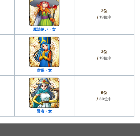
2位
/
19位中
魔法使い・女
3位
/
19位中
僧侶・女
5位
/
30位中
賢者・女