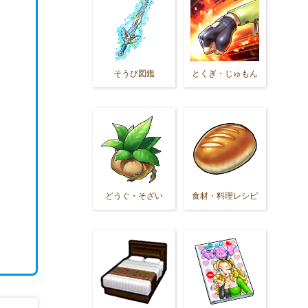
そうび図鑑
とくぎ・じゅもん
どうぐ・そざい
食材・料理レシピ