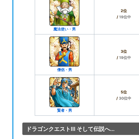
2位
/
19位中
魔法使い・男
3位
/
19位中
僧侶・男
5位
/
30位中
賢者・男
ドラゴンクエストIII そして伝説へ…