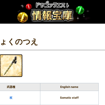
ょくのつえ
武器種
English name
杖
Somatic staff