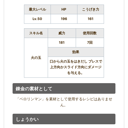
最大レベル
HP
こうげき力
Lv.50
196
161
スキル名
威力
使用回数
181
7回
効果
火の玉
口から火の玉をはきだし ブレスで
上方向かスライド方向にダメージ
を与える。
錬金の素材として
「ベロリンマン」を素材として使用するレシピはありませ
ん。
しょうかい