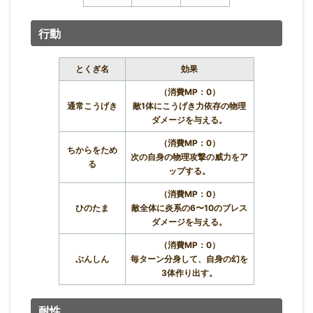
行動
とくぎ名
効果
（消費MP：0）
通常こうげき
敵1体にこうげき力依存の物理
ダメージを与える。
（消費MP：0）
ちからをため
次の自身の物理攻撃の威力をア
る
ップする。
（消費MP：0）
ひのたま
敵全体に炎系の6〜10のブレス
ダメージを与える。
（消費MP：0）
ぶんしん
毎ターン分身して、自身の幻を
3体作り出す。
耐性