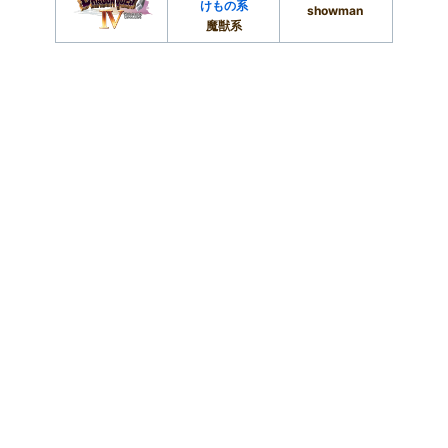
けもの系
showman
魔獣系