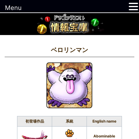
Menu
コ
ン
テ
ン
ツ
ベロリンマン
へ
ス
キ
ッ
プ
初登場作品
系統
English name
Abominable