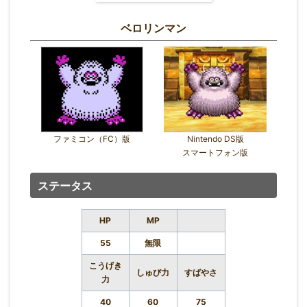
ベロリンマン
ファミコン（FC）版
Nintendo DS版
スマートフォン版
ステータス
HP
MP
55
無限
こうげき
しゅび力
すばやさ
力
40
60
75