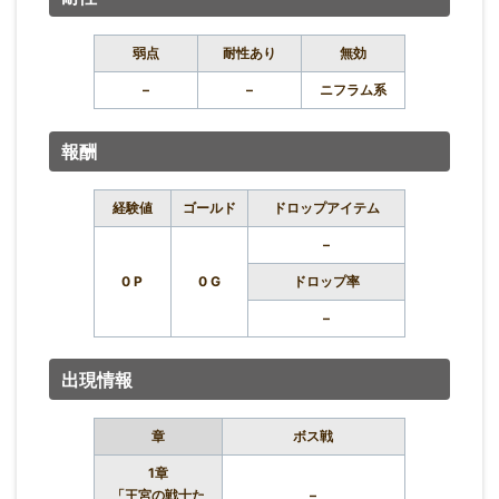
弱点
耐性あり
無効
–
–
ニフラム系
報酬
経験値
ゴールド
ドロップアイテム
–
0 P
0 G
ドロップ率
–
出現情報
章
ボス戦
1章
「王宮の戦士た
–