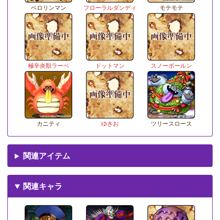
ベロリンマン
フローラルダンディ
モテモテ
極辛炎獣ラーベ
ドットマン
スノーボールン
カニティ
ゆきお
ツリースロース
関連アイテム
関連キャラ