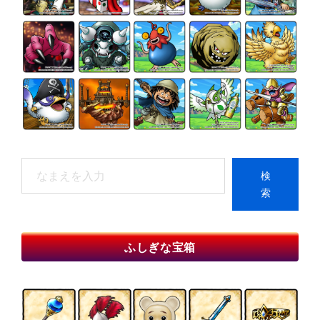
検
検
索
索
When autocomplete results are available use up and do
ふしぎな宝箱