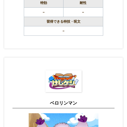
特効
耐性
–
–
習得できる特技・呪文
–
ベロリンマン