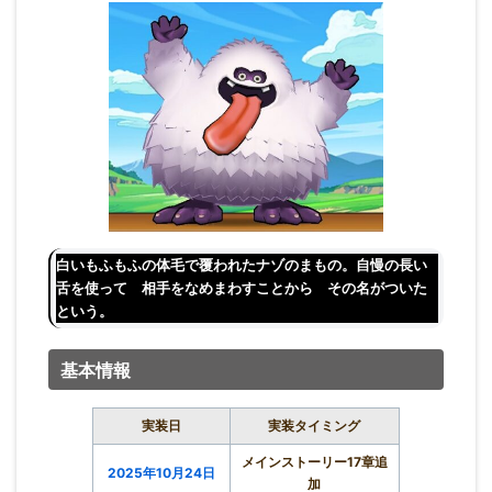
白いもふもふの体毛で覆われたナゾのまもの。自慢の長い
舌を使って 相手をなめまわすことから その名がついた
という。
基本情報
実装日
実装タイミング
メインストーリー17章追
2025年10月24日
加