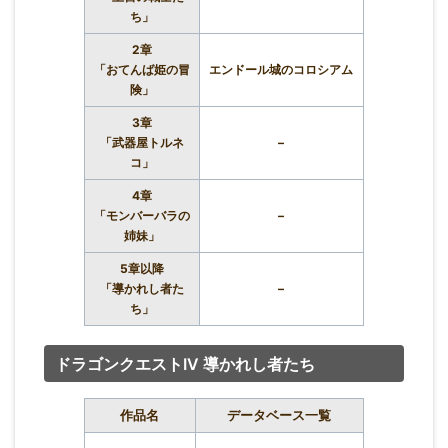
ち」
2章
「おてんば姫の冒
エンドール城のコロシアム
険」
3章
「武器屋トルネ
–
コ」
4章
「モンバーバラの
–
姉妹」
5章以降
「導かれし者た
–
ち」
ドラゴンクエストIV 導かれし者たち
作品名
データベース一覧