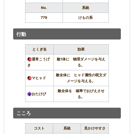
No.
系統
779
けもの系
行動
とくぎ名
効果
通常こうげ
敵1体に 物理ダメージを与え
き
る。
敵全体に ヒャド属性の呪文ダ
マヒャド
メージを与える。
敵全体を 確率でおびえさせ
おたけび
る。
こころ
コスト
系統
見かけやすさ