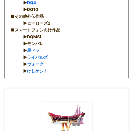
▶︎
DQ4
▶︎DQ10
■その他外伝作品
▶︎ヒーローズ2
■スマートフォン向け作品
▶︎DQMSL
▶︎モンパレ
▶︎
星ドラ
▶︎
ライバルズ
▶︎
ウォーク
▶︎
けしケシ！