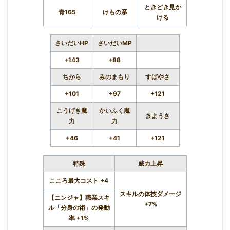
ときどき見か
青165
けもの系
ける
さいだいHP
さいだいMP
+143
+88
ちから
みのまもり
すばやさ
+101
+97
+121
こうげき魔
かいふく魔
きようさ
力
力
+46
+41
+121
特殊
威力上昇
こころ最大コスト +4
スキルの体技ダメージ
【ニンジャ】職業スキ
+7%
ル「分身の術」の発動
率 +1%