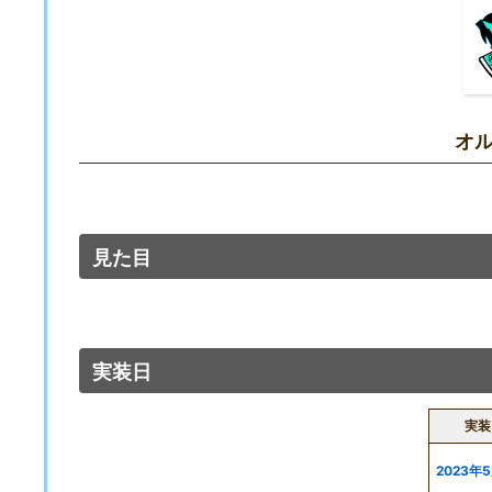
オ
見た目
実装日
実装
2023年