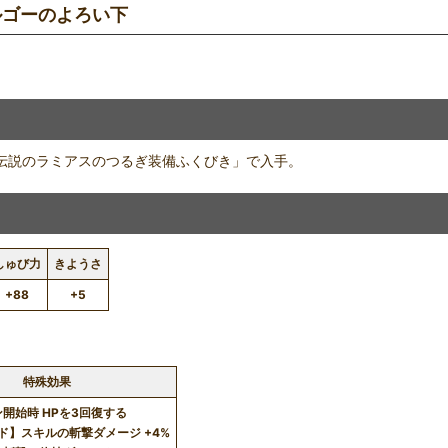
ルゴーのよろい下
で）「伝説のラミアスのつるぎ装備ふくびき」で入手。
しゅび力
きようさ
+88
+5
特殊効果
開始時 HPを3回復する
ド】スキルの斬撃ダメージ +4%