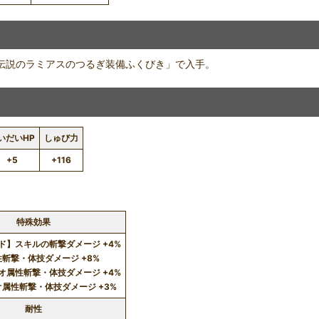
で）「伝説のラミアスのつるぎ装備ふくびき」で入手。
いだいHP
しゅび力
+5
+116
特殊効果
ド】スキルの斬撃ダメージ +4%
斬撃・体技ダメージ +8%
オ属性斬撃・体技ダメージ +4%
属性斬撃・体技ダメージ +3%
耐性