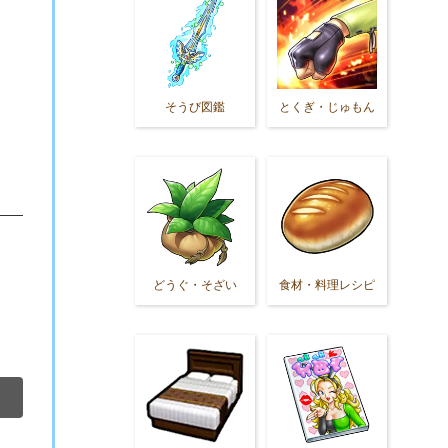
そうび図鑑
とくぎ・じゅもん
どうぐ・そざい
食材・料理レシピ