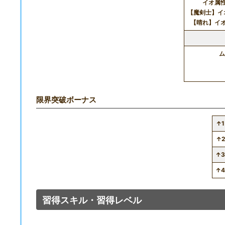
イオ属性
【魔剣士】イ
【晴れ】イオ
ム
限界突破ボーナス
↑1
↑2
↑
↑
習得スキル・習得レベル