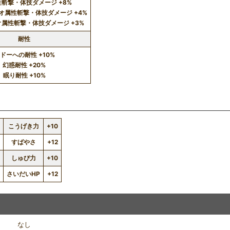
斬撃・体技ダメージ +8%
オ属性斬撃・体技ダメージ +4%
属性斬撃・体技ダメージ +3%
耐性
ドーへの耐性 +10%
幻惑耐性 +20%
眠り耐性 +10%
こうげき力
+10
すばやさ
+12
3
しゅび力
+10
4
さいだいHP
+12
なし