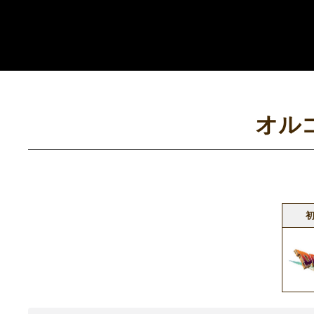
コ
ン
テ
ン
ツ
へ
オル
ス
キ
ッ
プ