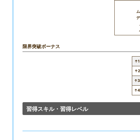
ム
デ
限界突破ボーナス
↑1
↑2
↑
↑
習得スキル・習得レベル