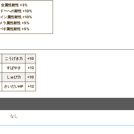
全属性耐性 +3%
ドーへの耐性 +10%
イン属性耐性 +10%
メラ属性耐性 +5%
バギ属性耐性 +5%
こうげき力
+10
すばやさ
+12
3
しゅび力
+10
4
さいだいHP
+12
なし