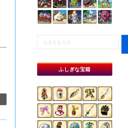
検
索
When autocomplete results are available 
ふしぎな宝箱