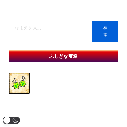
検
検
索
索
When autocomplete results are available use up and do
ふしぎな宝箱