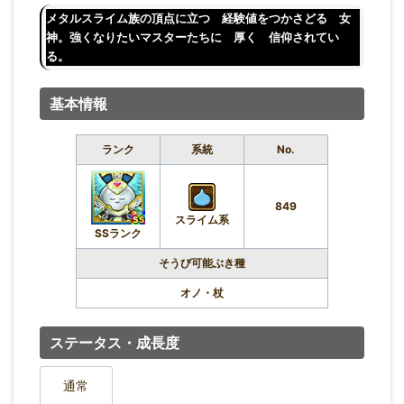
メタルスライム族の頂点に立つ 経験値をつかさどる 女
神。強くなりたいマスターたちに 厚く 信仰されてい
る。
基本情報
ランク
系統
No.
849
スライム系
SSランク
そうび可能ぶき種
オノ・杖
ステータス・成長度
通常