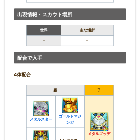
出現情報・スカウト場所
世界
主な場所
–
–
配合で入手
4体配合
親
子
ゴールドマジ
メタルスター
ンガ
メタルゴッデ
ス