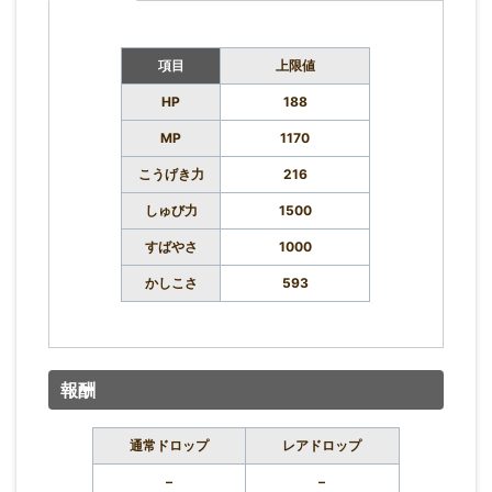
項目
上限値
HP
188
MP
1170
こうげき力
216
しゅび力
1500
すばやさ
1000
かしこさ
593
報酬
通常ドロップ
レアドロップ
–
–