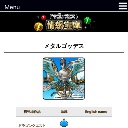
Menu
コ
ン
テ
ン
ツ
メタルゴッデス
へ
ス
キ
ッ
プ
初登場作品
系統
English name
ドラゴンクエスト