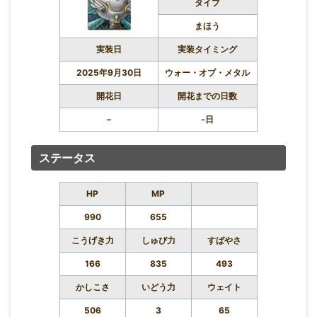
タイプ
まほう
実装日
実装タイミング
2025年9月30日
ウォー・オブ・メタル
開花日
開花までの日数
–
-日
ステータス
HP
MP
990
655
こうげき力
しゅび力
すばやさ
166
835
493
かしこさ
いどう力
ウェイト
506
3
65