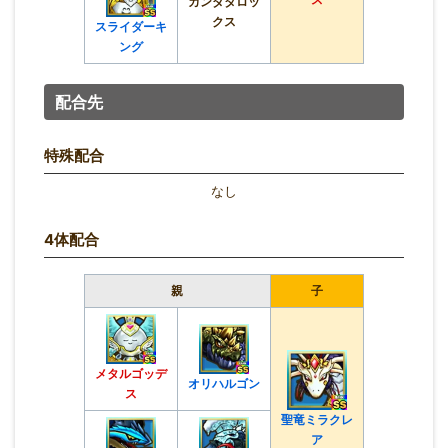
カンダタロッ
クス
スライダーキ
ング
配合先
特殊配合
なし
4体配合
親
子
メタルゴッデ
オリハルゴン
ス
聖竜ミラクレ
ア