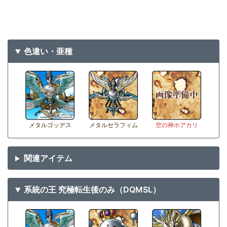
色違い・亜種
メタルゴッデス
メタルセラフィム
空の神ホアカリ
関連アイテム
系統の王 究極転生後のみ（DQMSL）