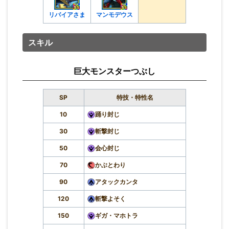
リバイアさま
マンモデウス
スキル
巨大モンスターつぶし
SP
特技・特性名
10
踊り封じ
30
斬撃封じ
50
会心封じ
70
かぶとわり
90
アタックカンタ
120
斬撃よそく
150
ギガ・マホトラ