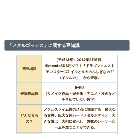
「メタルゴッデス」に関する豆知識
（平成13年）2014年2月6日、
Nintendo3DS用ソフト「ドラゴンクエスト
初登場日
モンスターズ2 イルとルカのふしぎなカギ
（イルルカ）」から登場。
5作品
登場作品数
（リメイク作品・完全版・アニメ・漫画など
を含めていない数字）
メタルスライム族の頂点に君臨する 偉大な
どんなまも
る女神。巨大な超ハードメタルボディと 大
の？
きな翼は 大剣に変化し 無数のレーザービ
ームを放つことができる。