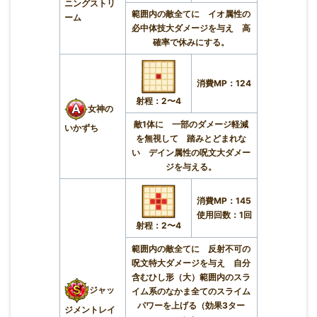
ニングストリ
範囲内の敵全てに イオ属性の
ーム
必中体技大ダメージを与え 高
確率で休みにする。
消費MP：124
射程：2〜4
女神の
敵1体に 一部のダメージ軽減
いかずち
を無視して 踏みとどまれな
い デイン属性の呪文大ダメー
ジを与える。
消費MP：145
使用回数：1回
射程：2〜4
範囲内の敵全てに 反射不可の
呪文特大ダメージを与え 自分
含むひし形（大）範囲内のスラ
ジャッ
イム系のなかま全てのスライム
パワーを上げる（効果3ター
ジメントレイ