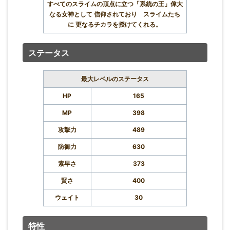
すべてのスライムの頂点に立つ「系統の王」偉大
なる女神として 信仰されており スライムたち
に 更なるチカラを授けてくれる。
ステータス
最大レベルのステータス
HP
165
MP
398
攻撃力
489
防御力
630
素早さ
373
賢さ
400
ウェイト
30
特性