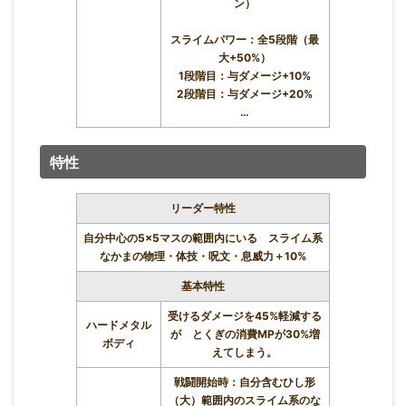
ン）
スライムパワー：全5段階（最
大+50%）
1段階目：与ダメージ+10%
2段階目：与ダメージ+20%
…
特性
リーダー特性
自分中心の5×5マスの範囲内にいる スライム系
なかまの物理・体技・呪文・息威力＋10%
基本特性
受けるダメージを45%軽減する
ハードメタル
が とくぎの消費MPが30%増
ボディ
えてしまう。
戦闘開始時：自分含むひし形
（大）範囲内のスライム系のな