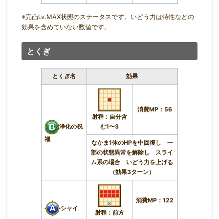
※完凸Lv.MAX状態のステータスです。いどう力は特性などの
効果を含めていない数値です。
とくぎ
とくぎ名
効果
消費MP：56
射程：自分含
む1〜3
浄化の祝
福
なかま1体のHPを中回復し 一
部の状態異常を解除し スライ
ム系の場合 いどう力を上げる
（効果3ターン）
消費MP：122
シャイ
射程：前方