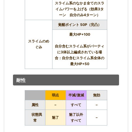
スライム系のなかま全てのスラ
イムパワーを上げる（効果3タ
ーン 自分のみ4ターン）
覚醒ポイント 50P（完凸）
最大HP+100
スライムのめ
自分含むスライム系がパーティ
ぐみ
に3体以上編成されている場
合：自分含むスライム系全体の
最大HP+50
耐性
弱点
半減/激減
無効
属性
–
すべて
–
状態異
魅了以外
魅了
–
常
すべて