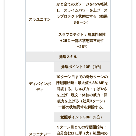
かま全てのダメージを15%軽減
し スライムパワーを上げ ス
ラプロテクト状態にする（効果
スラユニオン
3ターン）
スラプロテクト：無属性耐性
+25% 一部の状態異常耐性
+25%
覚醒スキル
覚醒ポイント 10P（1凸）
10ターン目までの奇数ターンの
行動開始時：最大値の8% MPを
ディバインボ
回復する。しゅび力・すばやさ
ディ
を上げ 呪文・体技の威力・回
復力を上げる（効果3ターン）
一部の状態異常を解除する。
覚醒ポイント 30P（3凸）
5ターン目までの行動開始時：
自分含むひし形（大）範囲内の
スラエナジー