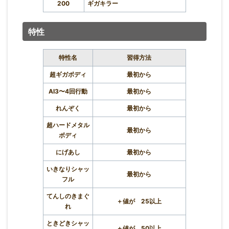
200
ギガキラー
特性
特性名
習得方法
超ギガボディ
最初から
AI3〜4回行動
最初から
れんぞく
最初から
超ハードメタル
最初から
ボディ
にげあし
最初から
いきなりシャッ
最初から
フル
てんしのきまぐ
＋値が 25以上
れ
ときどきシャッ
＋値が 50以上