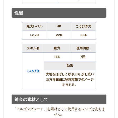
性能
最大レベル
HP
こうげき力
Lv.70
220
334
スキル名
威力
使用回数
155
7回
効果
じひびき
大地をはげしくゆさぶり 少し広い
正方形範囲に物理攻撃でダメージ
を与える。
錬金の素材として
「アルゴングレート」を素材として使用するレシピはありま
せん。