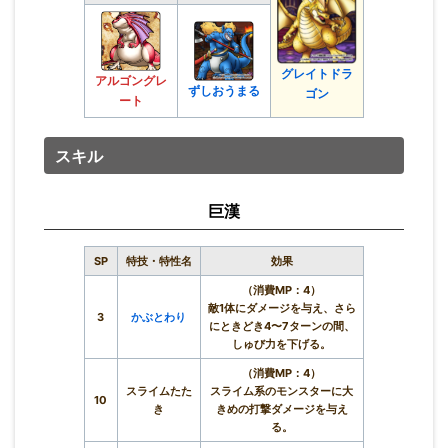
グレイトドラ
アルゴングレ
ずしおうまる
ゴン
ート
スキル
巨漢
SP
特技・特性名
効果
（消費MP：4）
敵1体にダメージを与え、さら
3
かぶとわり
にときどき4〜7ターンの間、
しゅび力を下げる。
（消費MP：4）
スライムたた
スライム系のモンスターに大
10
き
きめの打撃ダメージを与え
る。