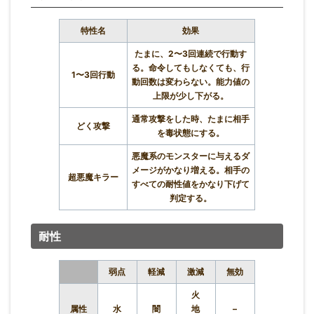
特性名
効果
たまに、2〜3回連続で行動す
る。命令してもしなくても、行
1〜3回行動
動回数は変わらない。能力値の
上限が少し下がる。
通常攻撃をした時、たまに相手
どく攻撃
を毒状態にする。
悪魔系のモンスターに与えるダ
メージがかなり増える。相手の
超悪魔キラー
すべての耐性値をかなり下げて
判定する。
耐性
弱点
軽減
激減
無効
火
属性
水
闇
地
–