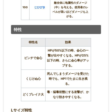
敵全体に地属性のダメージ
100
じひびき
（中）を与える。使用者のレ
ベルが高いほどダメージも上
がる。
特性
特性名
効果
HPが50%以下の時、会心の一
撃が出やすくなる。HPが25%
ピンチで会心
以下の時、さらに会心率がアッ
プする。
死んでしまうダメージを受けた
くじけぬ心
時でも、HP1でたまに生き残
る。
毒・猛毒状態にする攻撃が、か
どくブレイク大
なり効きやすくなる。
Lサイズ特性