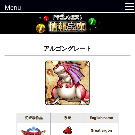
Menu
コ
ン
テ
ン
ツ
アルゴングレート
へ
ス
キ
ッ
プ
初登場作品
系統
English name
Great argon