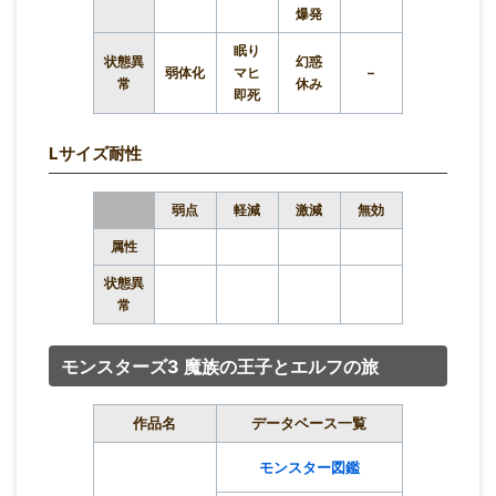
爆発
眠り
状態異
幻惑
弱体化
マヒ
–
常
休み
即死
Lサイズ耐性
弱点
軽減
激減
無効
属性
状態異
常
モンスターズ3 魔族の王子とエルフの旅
作品名
データベース一覧
モンスター図鑑