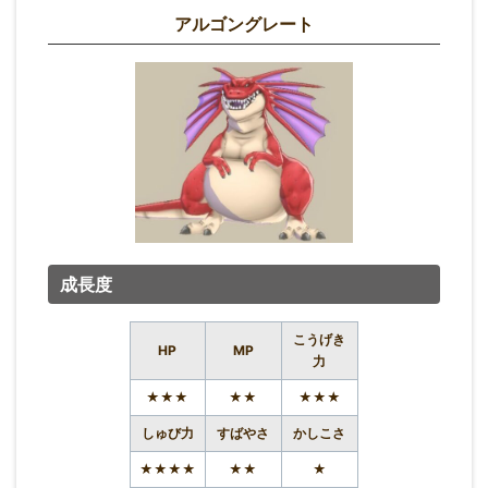
アルゴングレート
成長度
こうげき
HP
MP
力
★★★
★★
★★★
しゅび力
すばやさ
かしこさ
★★★★
★★
★