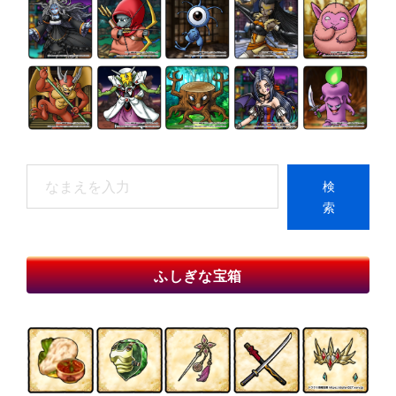
検
検
索
索
When autocomplete results are available use up and do
ふしぎな宝箱