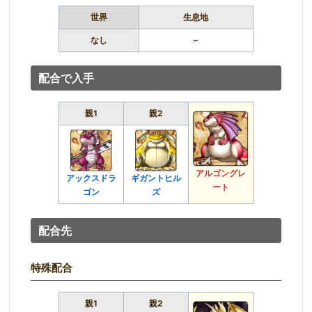
世界
生息地
なし
–
配合で入手
親1
親2
アルゴングレ
アックスドラ
ギガントヒル
ート
ゴン
ズ
配合先
特殊配合
親1
親2