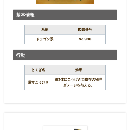
基本情報
系統
図鑑番号
ドラゴン系
No.938
行動
とくぎ名
効果
敵1体にこうげき力依存の物理
通常こうげき
ダメージを与える。