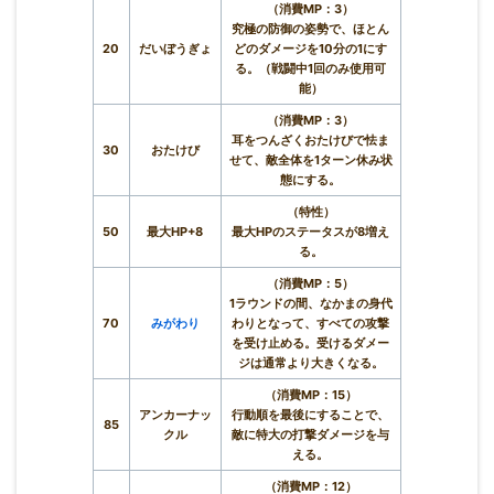
（消費MP：3）
究極の防御の姿勢で、ほとん
20
だいぼうぎょ
どのダメージを10分の1にす
る。（戦闘中1回のみ使用可
能）
（消費MP：3）
耳をつんざくおたけびで怯ま
30
おたけび
せて、敵全体を1ターン休み状
態にする。
（特性）
50
最大HP+8
最大HPのステータスが8増え
る。
（消費MP：5）
1ラウンドの間、なかまの身代
70
みがわり
わりとなって、すべての攻撃
を受け止める。受けるダメー
ジは通常より大きくなる。
（消費MP：15）
アンカーナッ
行動順を最後にすることで、
85
クル
敵に特大の打撃ダメージを与
える。
（消費MP：12）