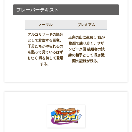
フレーバーテキスト
ノーマル
プレミアム
アルゴリザードの親分
王家の山に生息し 我が
として君臨する巨竜。
物顔で練り歩く。サザ
子分たちがやられるの
ンビーク国 後継者の試
を黙って見ているはず
練の相手として 長き激
もなく 満を持して登場
闘の記録が残る。
する。