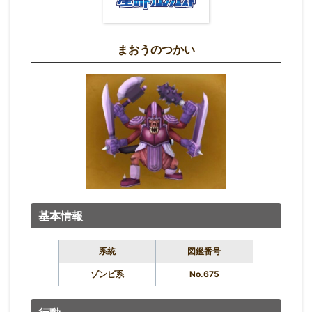
まおうのつかい
基本情報
系統
図鑑番号
ゾンビ系
No.675