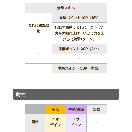
覚醒スキル
覚醒ポイント 10P（1凸）
まれに猛撃態
行動開始時：まれに こうげき
勢
力を大幅に上げ いどう力を上
げる（効果1ターン）
覚醒ポイント 30P（3凸）
–
–
覚醒ポイント 50P（完凸）
–
–
耐性
弱点
半減/激減
無効
イオ
メラ
属性
–
デイン
ドルマ