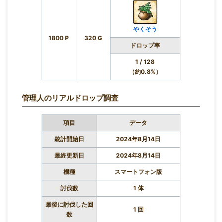
やくそう
1800 P
320 G
ドロップ率
1 / 128
（約0.8%）
管理人のリアルドロップ調査
項目
データ
統計開始日
2024年8月14日
最終更新日
2024年8月14日
機種
スマートフォン版
討伐数
1 体
最後に討伐した回
1 回
数