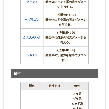
マヒャド
敵全体にヒャド系の呪文ダメー
ジを与える。
（消費MP：10）
ベギラゴン
敵全体にギラ系の呪文ダメージ
を与える。
（消費MP：0）
かえんのいき
敵全体に炎系の呪文ダメージを
与える。
（消費MP：4）
ルカナン
敵全体の守備力を確率でダウン
する。
耐性
弱点
耐性あり
無効
メラ系
ギラ系
ヒャド系
イオ系