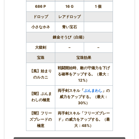
686 P
16 G
1 個
ドロップ
レアドロップ
小さなホネ
青い宝石
錬金そうび（白箱）
大獄剣
–
–
宝珠
宝珠効果
戦闘開始時、敵の守備力を下げ
【風】始まり
る確率をアップする。（最大：
のルカニ
12%）
両手剣スキル「
ぶんまわし
」の
【闇】ぶんま
威力をアップする。（最大：
わしの極意
30%）
【闇】フリー
両手剣スキル「フリーズブレー
ズブレードの
ド」の威力をアップする。（最
極意
大：48%）