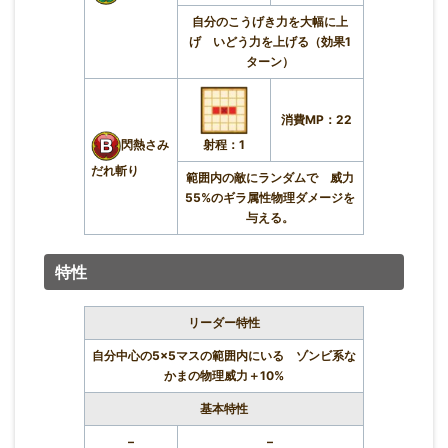
自分のこうげき力を大幅に上
げ いどう力を上げる（効果1
ターン）
消費MP：22
射程：1
閃熱さみ
だれ斬り
範囲内の敵にランダムで 威力
55%のギラ属性物理ダメージを
与える。
特性
リーダー特性
自分中心の5×5マスの範囲内にいる ゾンビ系な
かまの物理威力＋10%
基本特性
–
–