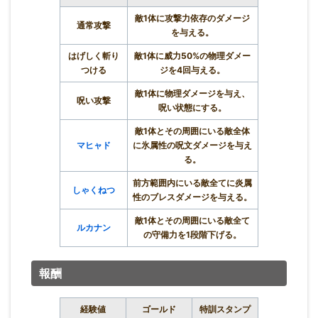
敵1体に攻撃力依存のダメージ
通常攻撃
を与える。
はげしく斬り
敵1体に威力50%の物理ダメー
つける
ジを4回与える。
敵1体に物理ダメージを与え、
呪い攻撃
呪い状態にする。
敵1体とその周囲にいる敵全体
マヒャド
に氷属性の呪文ダメージを与え
る。
前方範囲内にいる敵全てに炎属
しゃくねつ
性のブレスダメージを与える。
敵1体とその周囲にいる敵全て
ルカナン
の守備力を1段階下げる。
報酬
経験値
ゴールド
特訓スタンプ