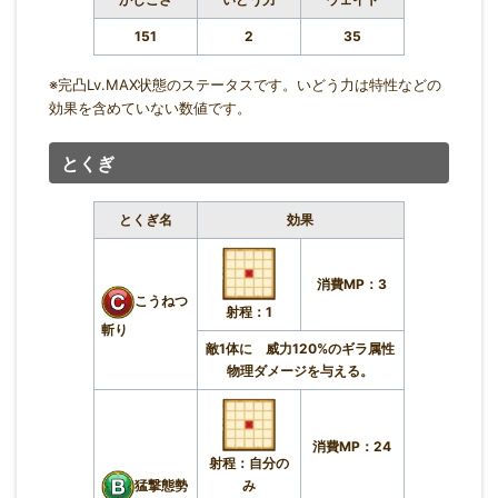
151
2
35
※完凸Lv.MAX状態のステータスです。いどう力は特性などの
効果を含めていない数値です。
とくぎ
とくぎ名
効果
消費MP：3
こうねつ
射程：1
斬り
敵1体に 威力120%のギラ属性
物理ダメージを与える。
消費MP：24
射程：自分の
み
猛撃態勢