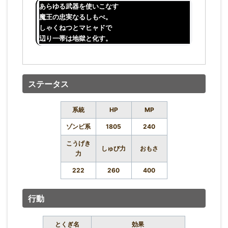
あらゆる武器を使いこなす
魔王の忠実なるしもべ。
しゃくねつとマヒャドで
辺り一帯は地獄と化す。
ステータス
系統
HP
MP
ゾンビ系
1805
240
こうげき
しゅび力
おもさ
力
222
260
400
行動
とくぎ名
効果