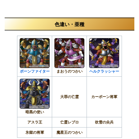
色違い・亜種
ボーンファイター
まおうのつかい
ヘルクラッシャー
大罪の亡霊
カーボーン将軍
暗黒の使い
アスラ王
亡霊レブロ
吹雪の尖兵
氷獄の将軍
魔星王のつかい