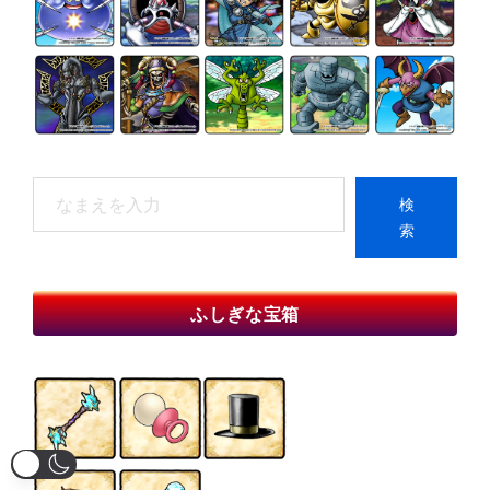
検
検
索
索
When autocomplete results are available use up and do
ふしぎな宝箱