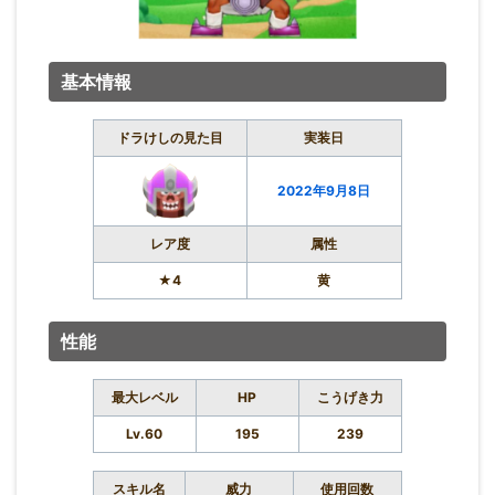
基本情報
ドラけしの見た目
実装日
2022年9月8日
レア度
属性
★4
黄
性能
最大レベル
HP
こうげき力
Lv.60
195
239
スキル名
威力
使用回数