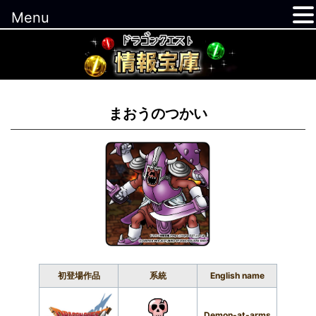
Menu
コ
ン
テ
ン
ツ
まおうのつかい
へ
ス
キ
ッ
プ
初登場作品
系統
English name
Demon-at-arms