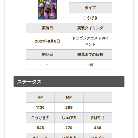
タイプ
こうげき
実装日
実装タイミング
ドラゴンクエストVIイ
2021年8月6日
ベント
開花日
開花までの日数
–
-日
ステータス
HP
MP
1136
289
こうげき力
しゅび力
すばやさ
545
270
436
かしこさ
いどう力
ウェイト