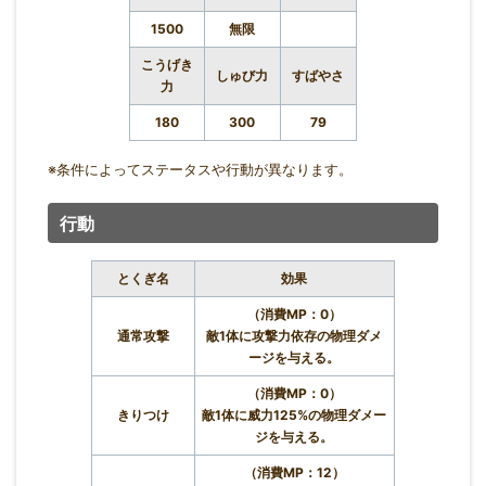
1500
無限
こうげき
しゅび力
すばやさ
力
180
300
79
※条件によってステータスや行動が異なります。
行動
とくぎ名
効果
（消費MP：0）
通常攻撃
敵1体に攻撃力依存の物理ダメ
ージを与える。
（消費MP：0）
きりつけ
敵1体に威力125%の物理ダメー
ジを与える。
（消費MP：12）