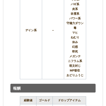
バギ系
炎系
吹雪系
パワー系
守備力ダウン
毒
デイン系
–
マヒ
ねむり
休み
幻惑
即死
メガンテ
ニフラム系
呪文封じ
MP吸収
おどりふうじ
報酬
経験値
ゴールド
ドロップアイテム