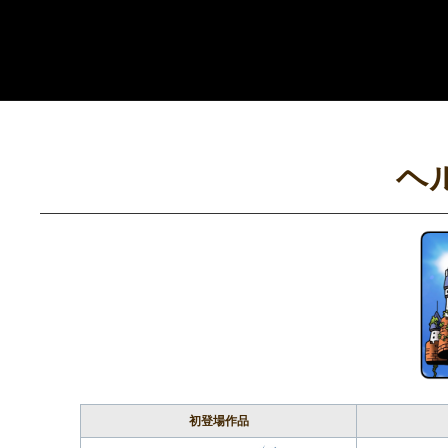
コ
ン
テ
ン
ツ
へ
ヘ
ス
キ
ッ
プ
初登場作品