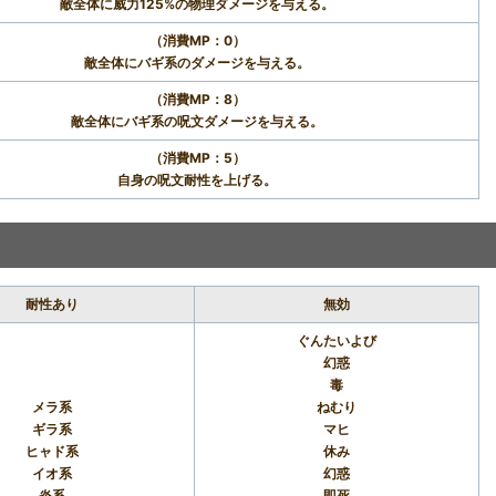
敵全体に威力125%の物理ダメージを与える。
（消費MP：0）
敵全体にバギ系のダメージを与える。
（消費MP：8）
敵全体にバギ系の呪文ダメージを与える。
（消費MP：5）
自身の呪文耐性を上げる。
耐性あり
無効
ぐんたいよび
幻惑
毒
メラ系
ねむり
ギラ系
マヒ
ヒャド系
休み
イオ系
幻惑
炎系
即死