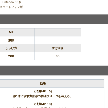
NIntendo DS版
スマートフォン版
MP
無限
しゅび力
すばやさ
200
65
効果
（消費MP：0）
敵1体に攻撃力依存の物理ダメージを与える。
（消費MP：0）