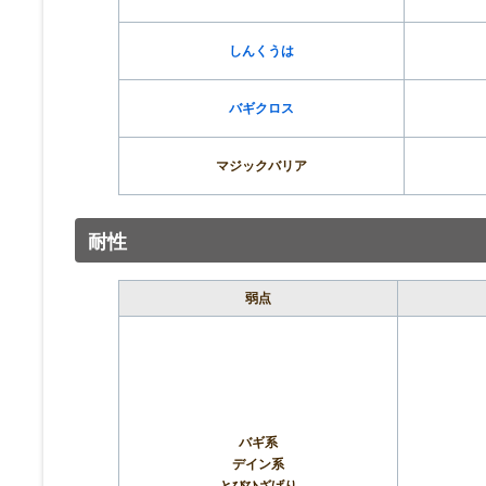
しんくうは
バギクロス
マジックバリア
耐性
弱点
バギ系
デイン系
とびひざげり