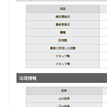
項目
統計開始日
最終更新日
機種
討伐数
最後に討伐した回数
ドロップ数
ドロップ率
出現情報
世界
上の世界
下の世界