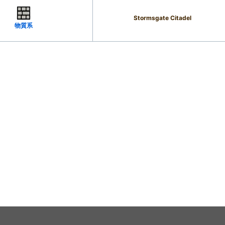
Stormsgate Citadel
物質系