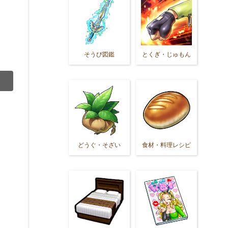
そうび図鑑
とくぎ・じゅもん
どうぐ・そざい
食材・料理レシピ