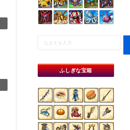
検
索
When autocomplete results are available 
ふしぎな宝箱