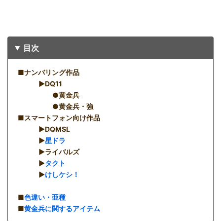
目次
■ナンバリング作品
▶︎DQ11
●黄金兵
●黄金兵・強
■スマートフォン向け作品
▶︎DQMSL
▶︎
星ドラ
▶︎ライバルズ
▶︎
タクト
▶︎
けしケシ！
■
色違い・亜種
■
黄金兵に関するアイテム