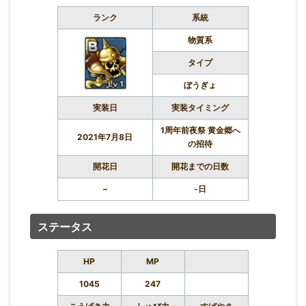
ランク
系統
物質系
タイプ
ぼうぎょ
実装日
実装タイミング
1周年前夜祭 黄金郷へ
2021年7月8日
の招待
開花日
開花までの日数
–
-日
ステータス
HP
MP
1045
247