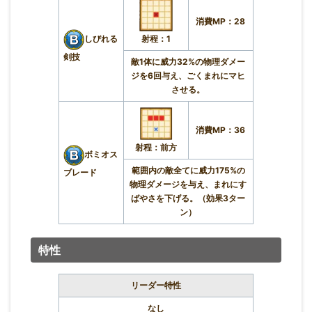
消費MP：28
射程：1
しびれる
剣技
敵1体に威力32%の物理ダメー
ジを6回与え、ごくまれにマヒ
させる。
消費MP：36
射程：前方
ボミオス
範囲内の敵全てに威力175%の
ブレード
物理ダメージを与え、まれにす
ばやさを下げる。（効果3ター
ン）
特性
リーダー特性
なし