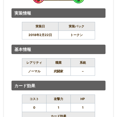
実装情報
実装日
実装パック
2018年2月22日
トークン
基本情報
レアリティ
職業
系統
ノーマル
武闘家
–
カード効果
コスト
攻撃力
HP
0
1
1
カード効果