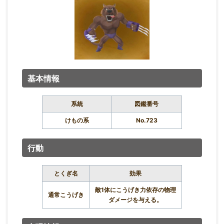
基本情報
系統
図鑑番号
けもの系
No.723
行動
とくぎ名
効果
敵1体にこうげき力依存の物理
通常こうげき
ダメージを与える。