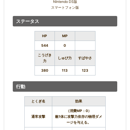
NIntendo DS版
スマートフォン版
ステータス
HP
MP
544
0
こうげき
しゅび力
すばやさ
力
380
113
123
行動
とくぎ名
効果
（消費MP：0）
通常攻撃
敵1体に攻撃力依存の物理ダメ
ージを与える。