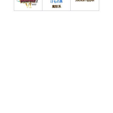
Jackal ripper
けもの系
魔獣系