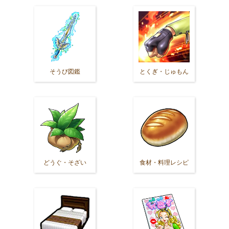
そうび図鑑
とくぎ・じゅもん
どうぐ・そざい
食材・料理レシピ