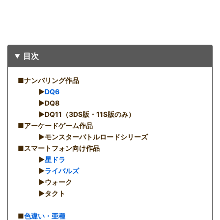
目次
■ナンバリング作品
▶︎
DQ6
▶︎DQ8
▶︎DQ11（3DS版・11S版のみ）
■アーケードゲーム作品
▶︎モンスターバトルロードシリーズ
■スマートフォン向け作品
▶︎
星ドラ
▶︎
ライバルズ
▶︎ウォーク
▶︎タクト
■
色違い・亜種