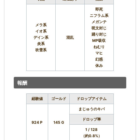
即死
ニフラム系
メガンテ
メラ系
呪文封じ
イオ系
踊り封じ
デイン系
混乱
MP吸収
炎系
ねむり
吹雪系
マヒ
幻惑
休み
報酬
経験値
ゴールド
ドロップアイテム
まじゅうのキバ
ドロップ率
924 P
145 G
1 / 128
（約0.8%）