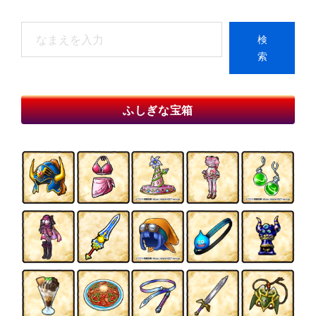
検
検
索
索
When autocomplete results are available use up and do
ふしぎな宝箱