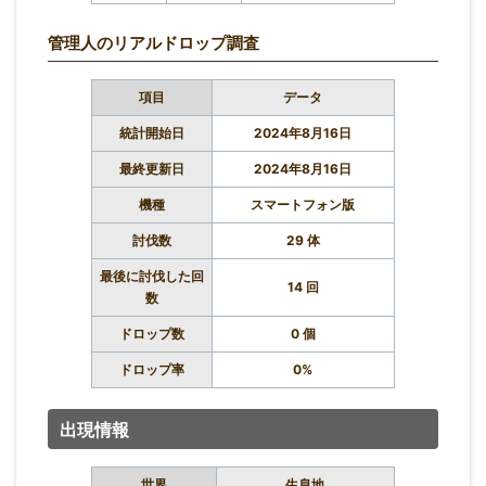
管理人のリアルドロップ調査
項目
データ
統計開始日
2024年8月16日
最終更新日
2024年8月16日
機種
スマートフォン版
討伐数
29 体
最後に討伐した回
14 回
数
ドロップ数
0 個
ドロップ率
0%
出現情報
世界
生息地