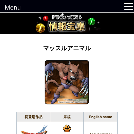
Menu
コ
ン
テ
ン
ツ
マッスルアニマル
へ
ス
キ
ッ
プ
初登場作品
系統
English name