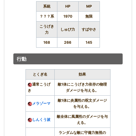
系統
HP
MP
？？？系
1970
無限
こうげき
しゅび力
すばやさ
力
168
266
145
行動
とくぎ名
効果
通常こうげ
敵1体にこうげき力依存の物理
き
ダメージを与える。
敵1体に炎属性の呪文ダメージ
メラゾーマ
を与える。
敵全体に風属性のダメージを与
しんくう波
える。
ランダムな敵に守備力無視の