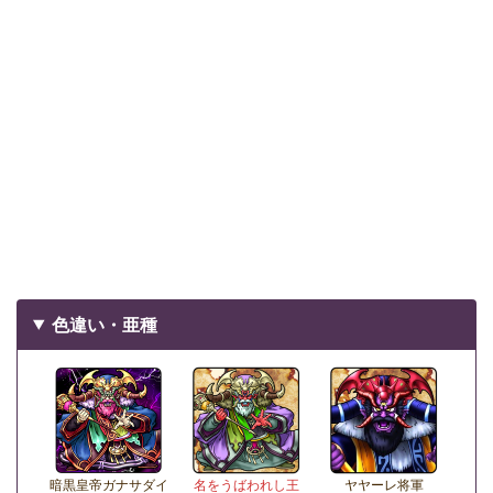
色違い・亜種
暗黒皇帝ガナサダイ
名をうばわれし王
ヤヤーレ将軍