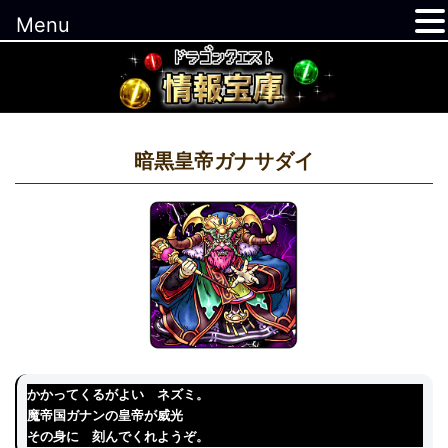
Menu
コ
ン
テ
ン
ツ
暗黒皇帝ガナサダイ
へ
ス
キ
ッ
プ
かかってくるがよい ネズミ。
魔帝国ガナンの皇帝が威光
その身に 刻んでくれようぞ。