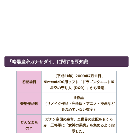
「暗黒皇帝ガナサダイ」に関する豆知識
（平成21年）2009年7月11日、
初登場日
NintendoDS用ソフト「ドラゴンクエストIX
星空の守り人（DQ9）」から登場。
5作品
登場作品数
（リメイク作品・完全版・アニメ・漫画など
を含めていない数字）
ガナン帝国の皇帝。全世界の支配をもくろ
どんなまも
み 三将軍に「女神の果実」を集めるよう指
の？
示した。