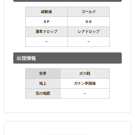
経験値
ゴールド
0 P
0 G
通常ドロップ
レアドロップ
–
–
出現情報
世界
ボス戦
地上
ガナン帝国城
宝の地図
–