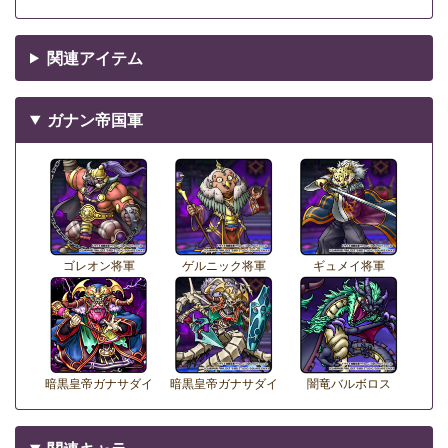
関連アイテム
ガナン帝国軍
ゴレオン将軍
ゲルニック将軍
ギュメイ将軍
暗黒皇帝ガナサダイ
暗黒皇帝ガナサダイ
闇竜バルボロス