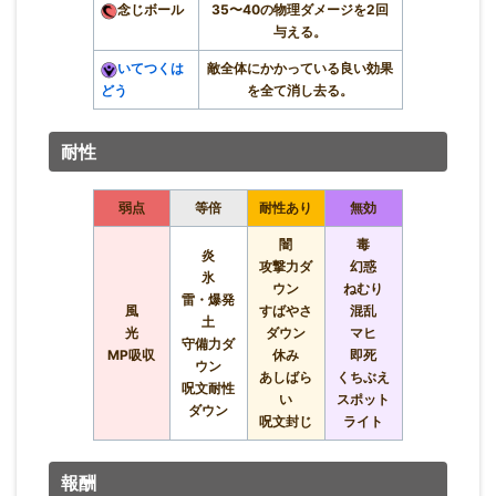
念じボール
35〜40の物理ダメージを2回
与える。
いてつくは
敵全体にかかっている良い効果
どう
を全て消し去る。
耐性
弱点
等倍
耐性あり
無効
闇
毒
炎
攻撃力ダ
幻惑
氷
ウン
ねむり
雷・爆発
風
すばやさ
混乱
土
光
ダウン
マヒ
守備力ダ
MP吸収
休み
即死
ウン
あしばら
くちぶえ
呪文耐性
い
スポット
ダウン
呪文封じ
ライト
報酬