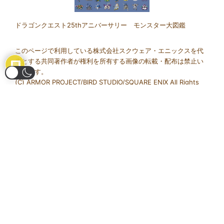
ドラゴンクエスト25thアニバーサリー モンスター大図鑑
このページで利用している株式会社スクウェア・エニックスを代
表とする共同著作者が権利を所有する画像の転載・配布は禁止い
たします。
(C) ARMOR PROJECT/BIRD STUDIO/SQUARE ENIX All Rights
Reserved.
当サイトは、Amazon.co.jpを宣伝しリンクすることによってサイ
トが紹介料を獲得できる手段を提供することを目的に設定された
アフィリエイトプログラムである、Amazonアソシエイト・プログ
ラムの参加者です。
© 2026 ドラクエ情報宝庫. Proudly powered by
Sydney