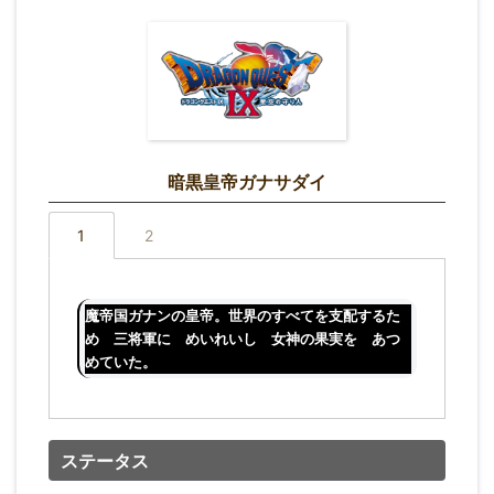
暗黒皇帝ガナサダイ
1
2
魔帝国ガナンの皇帝。世界のすべてを支配するた
め 三将軍に めいれいし 女神の果実を あつ
めていた。
ステータス