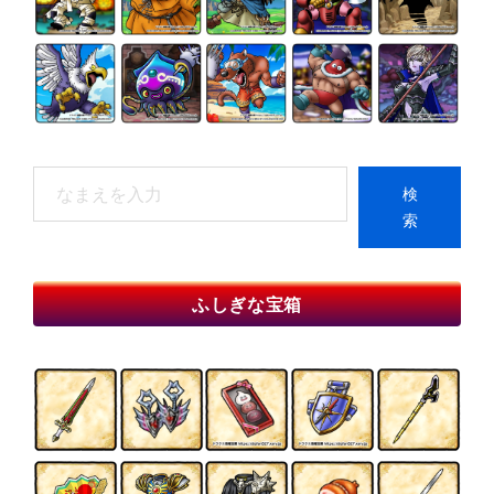
検
検
索
索
When autocomplete results are available use up and do
ふしぎな宝箱