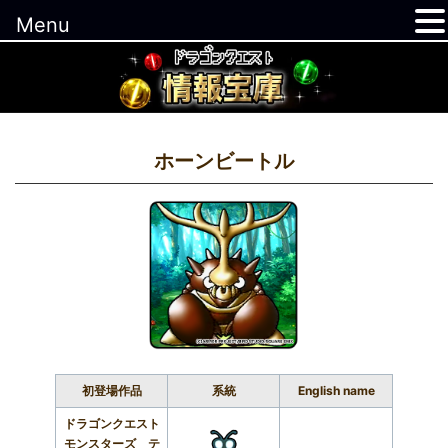
Menu
コ
ン
テ
ン
ツ
ホーンビートル
へ
ス
キ
ッ
プ
初登場作品
系統
English name
ドラゴンクエスト
モンスターズ テ