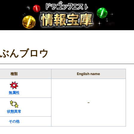
ぶんブロウ
種類
English name
無属性
–
状態異常
その他