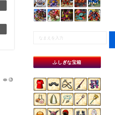
検
索
When autocomplete results are available 
ふしぎな宝箱