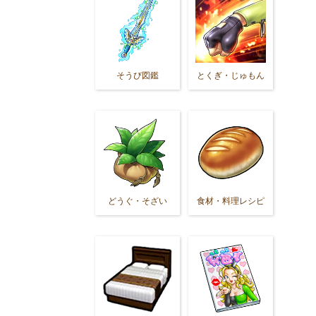
そうび図鑑
とくぎ・じゅもん
どうぐ・そざい
食材・料理レシピ