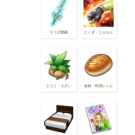
そうび図鑑
とくぎ・じゅもん
どうぐ・そざい
食材・料理レシピ