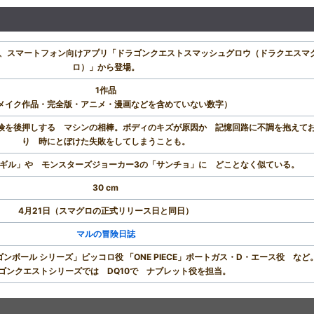
?日、スマートフォン向けアプリ「ドラゴンクエストスマッシュグロウ（ドラクエスマ
ロ）」から登場。
1作品
メイク作品・完全版・アニメ・漫画などを含めていない数字）
険を後押しする マシンの相棒。ボディのキズが原因か 記憶回路に不調を抱えて
り 時にとぼけた失敗をしてしまうことも。
「ギル」や モンスターズジョーカー3の「サンチョ」に どことなく似ている。
30 cm
4月21日（スマグロの正式リリース日と同日）
マルの冒険日誌
ラゴンボール シリーズ」ピッコロ役 「ONE PIECE」ポートガス・D・エース役 など
ゴンクエストシリーズでは DQ10で ナブレット役を担当。