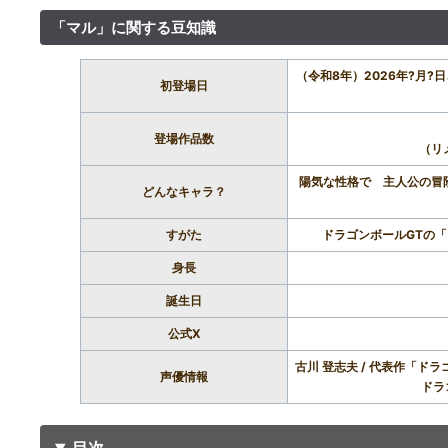
「マル」に関する豆知識
（令和8年）2026年?月
初登場日
登場作品数
（リ
陽気な性格で 主人公の冒
どんなキャラ？
すがた
ドラゴンボールGTの
身長
誕生日
公式X
古川 登志夫 / 代表作「ド
声優情報
ドラ
目次