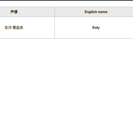
声優
English name
古川 登志夫
Roly