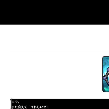
コ
ン
テ
ン
ツ
へ
ス
キ
ッ
プ
ヨウ。
また会えて うれしいゼ！