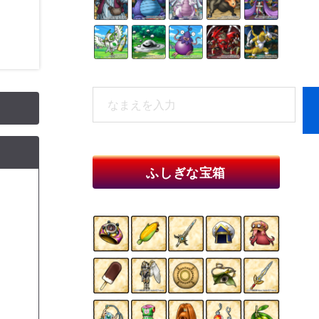
検
索
When autocomplete results are available 
ふしぎな宝箱