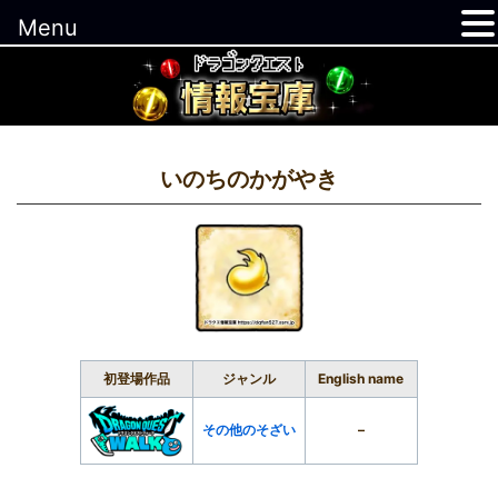
Menu
コ
ン
テ
ン
ツ
いのちのかがやき
へ
ス
キ
ッ
プ
初登場作品
ジャンル
English name
その他のそざい
–