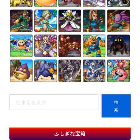
検
検
索
索
When autocomplete results are available use up and do
ふしぎな宝箱