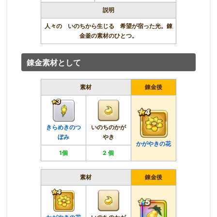
説明
人々の いのちから生じる 希望が宿った光。錬
金釜の素材のひとつ。
錬金素材として
素材
錬金後
きらめきのつ
いのちのかが
ぼみ
やき
かがやきの花
1個
2 個
素材
錬金後