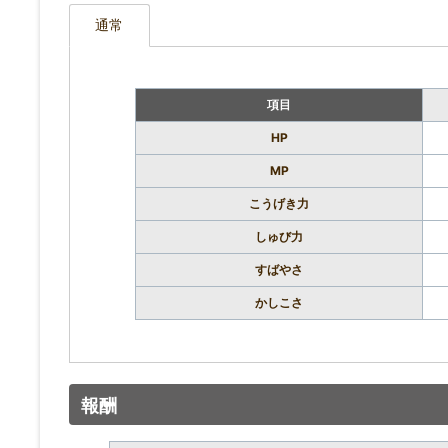
通常
項目
HP
MP
こうげき力
しゅび力
すばやさ
かしこさ
報酬