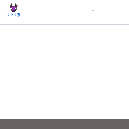
–
？？？系