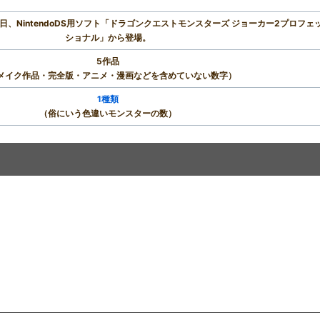
31日、NintendoDS用ソフト「ドラゴンクエストモンスターズ ジョーカー2プロフェ
ショナル」から登場。
5作品
メイク作品・完全版・アニメ・漫画などを含めていない数字）
1種類
（俗にいう色違いモンスターの数）