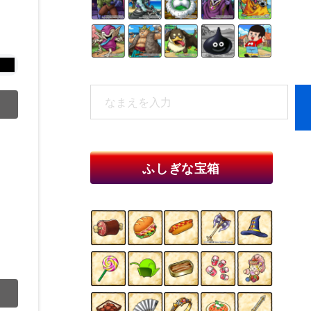
検
索
When autocomplete results are available 
ふしぎな宝箱