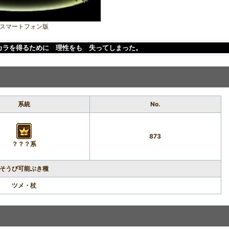
スマートフォン版
カラを得るために 理性をも 失ってしまった。
系統
No.
873
？？？系
そうび可能ぶき種
ツメ・杖