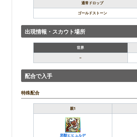
通常ドロップ
ゴールドストーン
出現情報・スカウト場所
世界
–
配合で入手
特殊配合
親1
邪獣ヒヒュルデ