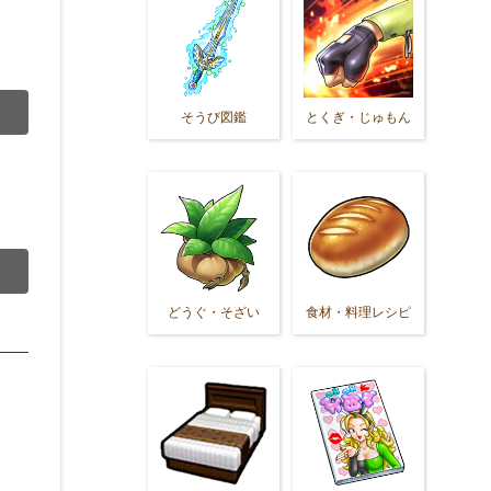
そうび図鑑
とくぎ・じゅもん
どうぐ・そざい
食材・料理レシピ