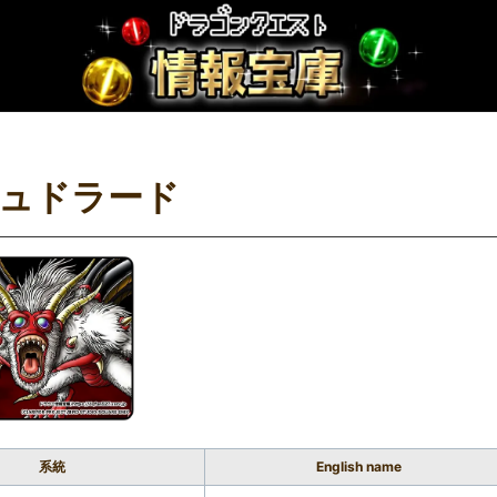
ュドラード
系統
English name