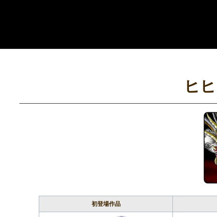
コ
ン
テ
ン
ツ
へ
ヒヒ
ス
キ
ッ
プ
初登場作品