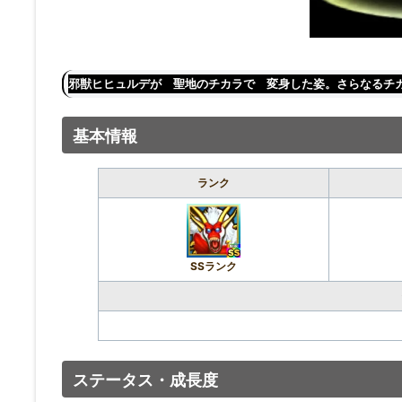
邪獣ヒヒュルデが 聖地のチカラで 変身した姿。さらなるチ
基本情報
ランク
SSランク
ステータス・成長度