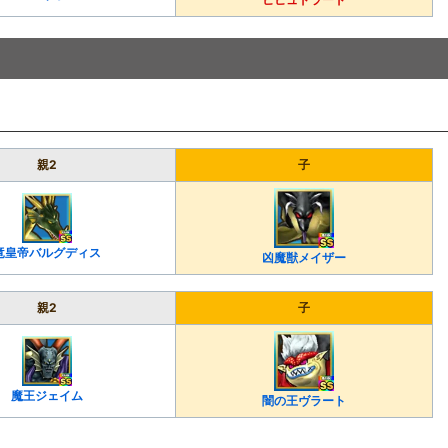
親2
子
竜皇帝バルグディス
凶魔獣メイザー
親2
子
魔王ジェイム
闇の王ヴラート