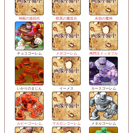
神殿の巡回兵
暗黒の魔造兵
永劫の魔神
チョコゴーレム
メガゴーレム
拷問王イッタブル
いかりのまじん
イーメス
カースゴーレム
ルビーゴーレム
マカロンゴーレム
メタルゴーレム