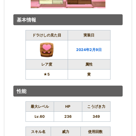
基本情報
ドラけしの見た目
実装日
2024年2月9日
レア度
属性
★5
黄
性能
最大レベル
HP
こうげき力
Lv.60
236
349
スキル名
威力
使用回数