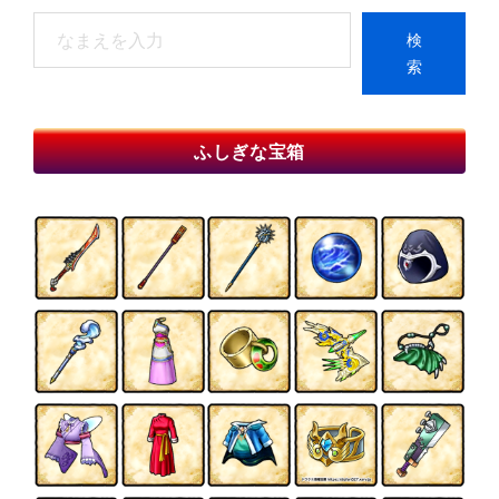
検
検
索
索
When autocomplete results are available use up and do
ふしぎな宝箱