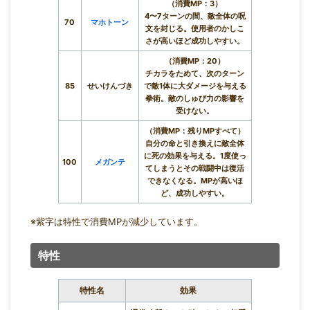
（消費MP：3）
4〜7ターンの間、敵全体の呪
70
マホトーン
文を封じる。使用者のかしこ
さが高いほど成功しやすい。
（消費MP：20）
チカラをためて、次のターン
85
せいけんづき
で敵1体に大ダメージを与える
拳術。敵のしゅび力の影響を
受けない。
（消費MP：残りMPすべて）
自分の命と引き換えに敵全体
に死の効果を与える。1度使っ
100
メガンテ
てしまうとその戦闘中は復活
できなくなる。MPが高いほ
ど、成功しやすい。
※紫字は特性で消費MPが減少しています。
特性
特性名
効果