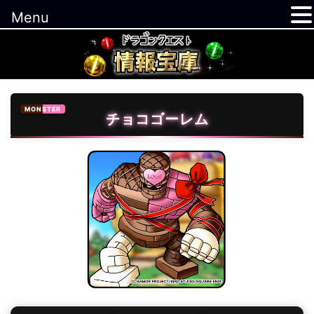
Menu
コ
ン
テ
ン
ツ
MONSTER
チョコゴーレム
へ
ス
キ
ッ
プ