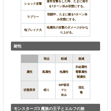
通常攻撃をした時、たまに相手
ショック攻撃
を1ターン休み状態にする。
戦闘中、たまに敵を1ターン休
ラブリー
み状態にする。
地属性の攻撃のダメージがかな
地ブレイク大
り上がる。
耐性
弱点
軽減
激減
氷結属性
属性
風属性
地属性
電撃属性
闇属性
MP吸収
混乱
状態異常
眠り
マヒ
毒
休み
モンスターズ3 魔族の王子とエルフの旅