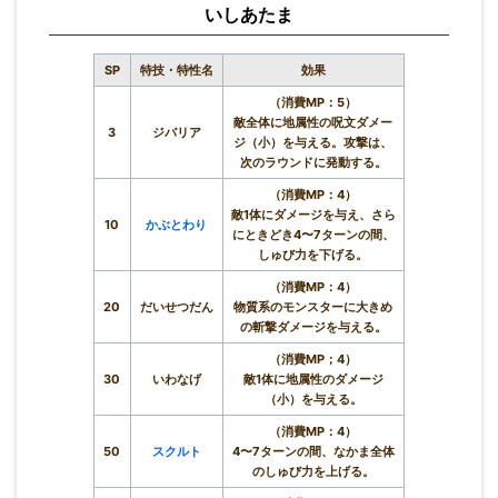
いしあたま
SP
特技・特性名
効果
（消費MP：5）
敵全体に地属性の呪文ダメー
3
ジバリア
ジ（小）を与える。攻撃は、
次のラウンドに発動する。
（消費MP：4）
敵1体にダメージを与え、さら
10
かぶとわり
にときどき4〜7ターンの間、
しゅび力を下げる。
（消費MP：4）
20
だいせつだん
物質系のモンスターに大きめ
の斬撃ダメージを与える。
（消費MP；4）
30
いわなげ
敵1体に地属性のダメージ
（小）を与える。
（消費MP：4）
50
スクルト
4〜7ターンの間、なかま全体
のしゅび力を上げる。