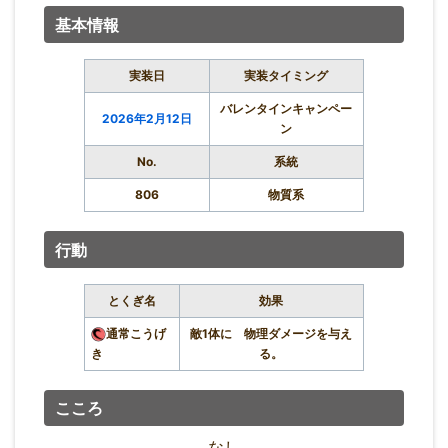
基本情報
実装日
実装タイミング
バレンタインキャンペー
2026年2月12日
ン
No.
系統
806
物質系
行動
とくぎ名
効果
通常こうげ
敵1体に 物理ダメージを与え
き
る。
こころ
なし