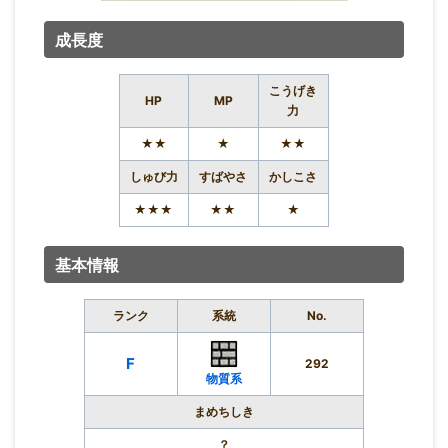
成長度
こうげき
HP
MP
力
★★
★
★★
しゅび力
すばやさ
かしこさ
★★★
★★
★
基本情報
ランク
系統
No.
F
292
物質系
まめちしき
？