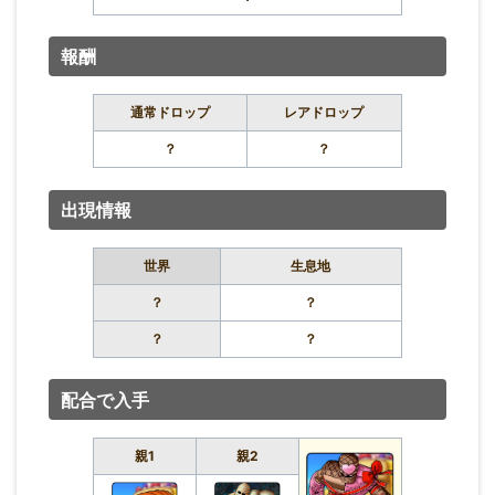
報酬
通常ドロップ
レアドロップ
？
？
出現情報
世界
生息地
？
？
？
？
配合で入手
親1
親2