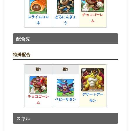
チョコゴーレ
スライムコロ
どろにんぎょ
ム
ネ
う
配合先
特殊配合
親1
親2
デザートデー
チョコゴーレ
ベビーサタン
モン
ム
スキル