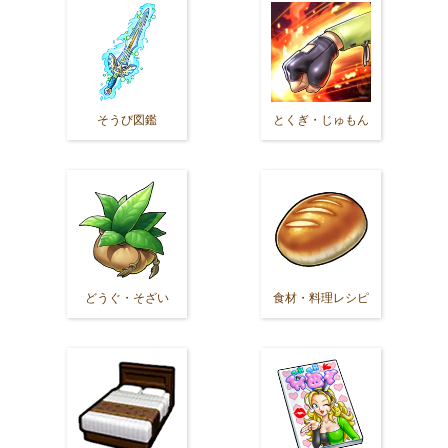
そうび図鑑
とくぎ・じゅもん
どうぐ・そざい
食材・料理レシピ